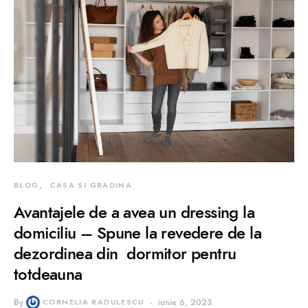
BLOG
CASA SI GRADINA
Avantajele de a avea un dressing la
domiciliu – Spune la revedere de la
dezordinea din dormitor pentru
totdeauna
By
CORNELIA RADULESCU
iunie 6, 2023