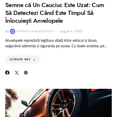
Semne că Un Cauciuc Este Uzat: Cum
Să Detectezi Când Este Timpul Să
Înlocuiești Anvelopele
By
CORNELIA RADULESCU
august 4, 2023
Anvelopele reprezintă legătura vitală între vehicul și drum,
asigurând aderența și siguranța pe șosea. Cu toate acestea, pe…
CITESTE TOT