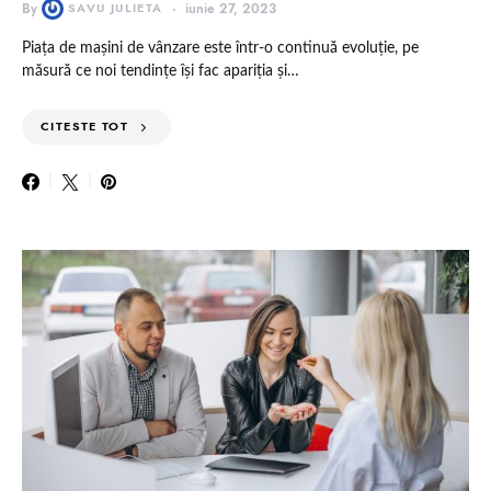
By
SAVU JULIETA
iunie 27, 2023
Piaţa de maşini de vânzare este într-o continuă evoluţie, pe
măsură ce noi tendinţe îşi fac apariţia şi…
CITESTE TOT