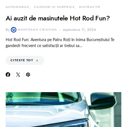
AUTOMOBILE
CADOURI SI SURPRIZE
DISTRACTIE
Ai auzit de masinutele Hot Rod Fun?
By
MUNTEANU CRISTINA
septembrie 11, 2024
Hot Rod Fun: Aventura pe Patru Roți în Inima Bucureștiului Te
gandesti frecvent ce satisfacții ar trebui sa…
CITESTE TOT