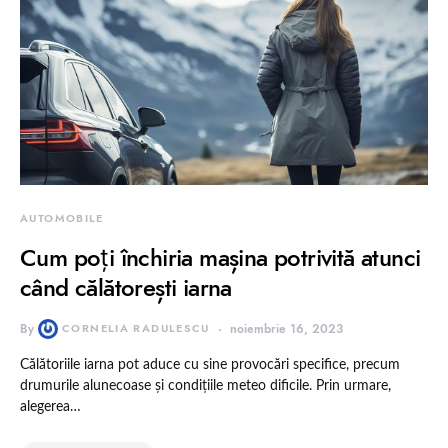
AUTOMOBILE
Cum poți închiria mașina potrivită atunci
când călătorești iarna
By
CORNELIA RADULESCU
noiembrie 16, 2023
Călătoriile iarna pot aduce cu sine provocări specifice, precum
drumurile alunecoase și condițiile meteo dificile. Prin urmare,
alegerea…