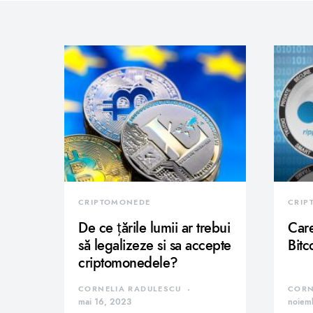
CRIPTOMONEDE
CRIP
De ce țările lumii ar trebui
Care
să legalizeze si sa accepte
Bitc
criptomonedele?
CORNELIA RADULESCU
CORN
mai 16, 2023
noiem