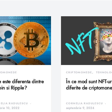
TOMONEDE
CRIPTOMONEDE
TEHNOLO
 este diferenta dintre
În ce mod sunt NFT-ur
oin si Ripple?
diferite de criptomon
ELIA RADULESCU
CORNELIA RADULESCU
brie 10, 2022
septembrie 9, 2024