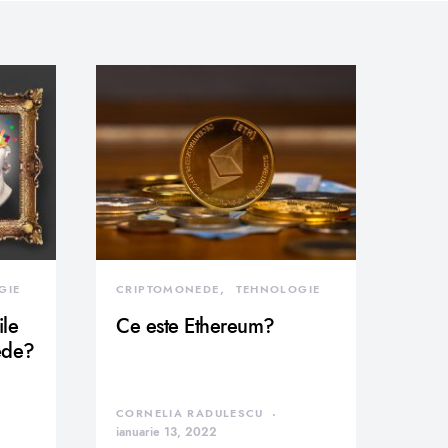
GIE
CRIPTOMONEDE
TEHNOLOGIE
ile
Ce este Ethereum?
ede?
CORNELIA RADULESCU
ianuarie 13, 2022