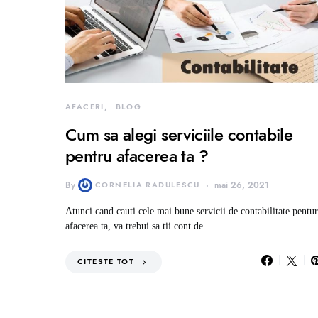
AFACERI
BLOG
Cum sa alegi serviciile contabile
pentru afacerea ta ?
By
CORNELIA RADULESCU
mai 26, 2021
Atunci cand cauti cele mai bune servicii de contabilitate pentur
afacerea ta, va trebui sa tii cont de…
CITESTE TOT