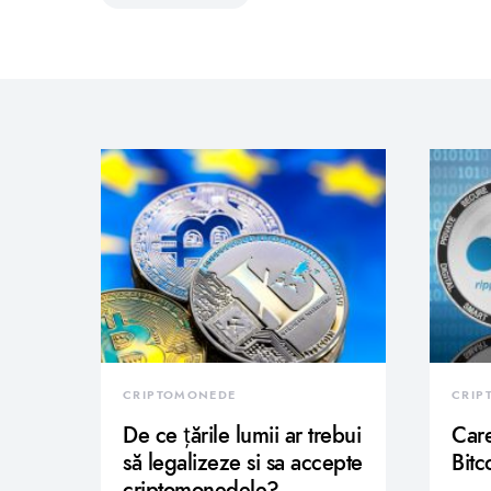
CRIPTOMONEDE
CRIP
De ce țările lumii ar trebui
Care
să legalizeze si sa accepte
Bitc
criptomonedele?