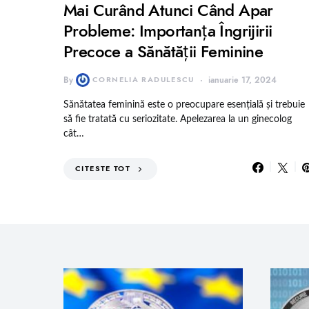
Mai Curând Atunci Când Apar
Probleme: Importanța Îngrijirii
Precoce a Sănătății Feminine
By
CORNELIA RADULESCU
ianuarie 17, 2024
Sănătatea feminină este o preocupare esențială și trebuie
să fie tratată cu seriozitate. Apelezarea la un ginecolog
cât…
CITESTE TOT