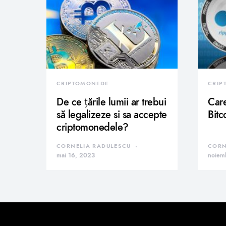
CRIPTOMONEDE
CRIP
De ce țările lumii ar trebui
Care
să legalizeze si sa accepte
Bitc
criptomonedele?
CORNELIA RADULESCU
CORN
mai 16, 2023
noiem