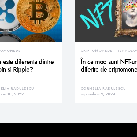
TOMONEDE
CRIPTOMONEDE
TEHNOLO
 este diferenta dintre
În ce mod sunt NFT-ur
oin si Ripple?
diferite de criptomon
ELIA RADULESCU
CORNELIA RADULESCU
brie 10, 2022
septembrie 9, 2024