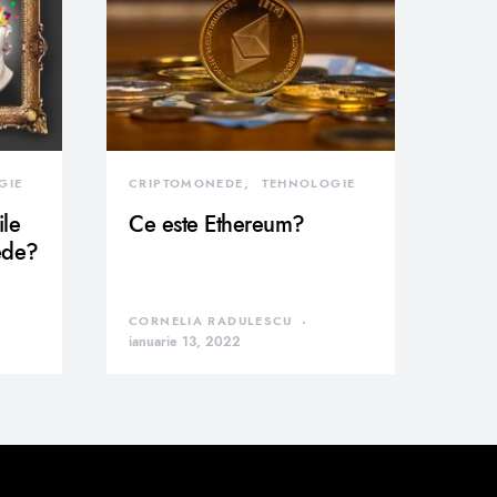
GIE
CRIPTOMONEDE
TEHNOLOGIE
ile
Ce este Ethereum?
ede?
CORNELIA RADULESCU
ianuarie 13, 2022