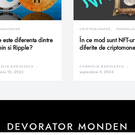
TOMONEDE
CRIPTOMONEDE
TEHNOLO
 este diferenta dintre
În ce mod sunt NFT-ur
oin si Ripple?
diferite de criptomon
ELIA RADULESCU
CORNELIA RADULESCU
brie 10, 2022
septembrie 9, 2024
DEVORATOR MONDEN