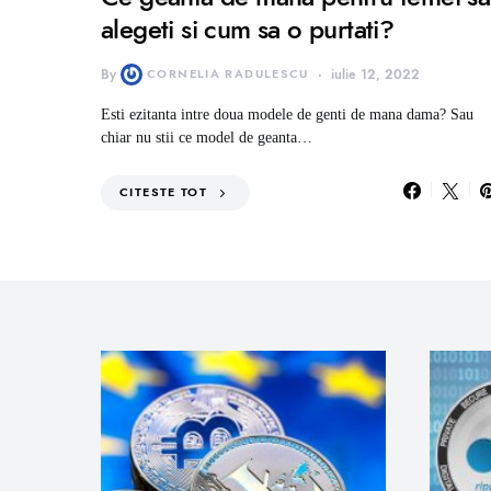
alegeti si cum sa o purtati?
By
CORNELIA RADULESCU
iulie 12, 2022
Esti ezitanta intre doua modele de genti de mana dama? Sau
chiar nu stii ce model de geanta…
CITESTE TOT