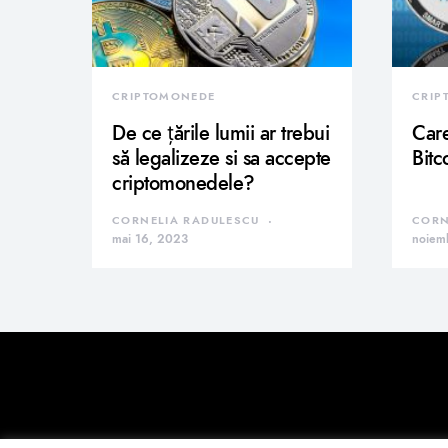
CRIPTOMONEDE
CRIP
De ce țările lumii ar trebui
Care
să legalizeze si sa accepte
Bitc
criptomonedele?
CORNELIA RADULESCU
CORN
mai 16, 2023
noiem