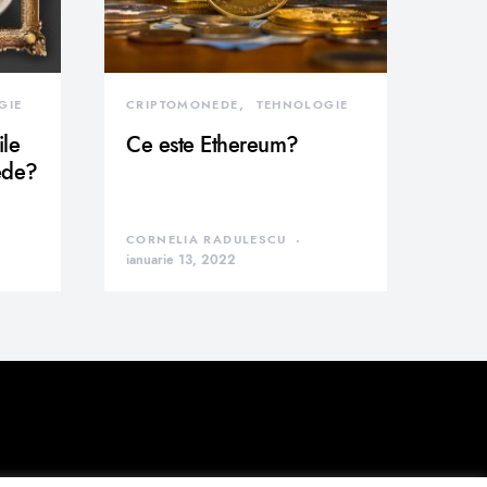
GIE
CRIPTOMONEDE
TEHNOLOGIE
ile
Ce este Ethereum?
ede?
CORNELIA RADULESCU
ianuarie 13, 2022