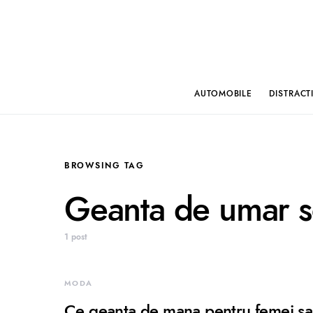
AUTOMOBILE
DISTRACT
BROWSING TAG
Geanta de umar s
1 post
MODA
Ce geanta de mana pentru femei sa