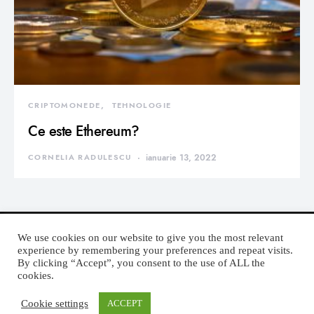
CRIPTOMONEDE
TEHNOLOGIE
Ce este Ethereum?
CORNELIA RADULESCU
ianuarie 13, 2022
We use cookies on our website to give you the most relevant
experience by remembering your preferences and repeat visits.
By clicking “Accept”, you consent to the use of ALL the
DEVORATOR MONDEN
cookies.
Cookie settings
ACCEPT