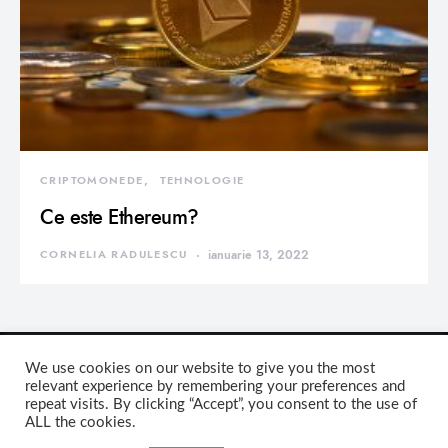
CRIPTOMONEDE
TEHNOLOGIE
Ce este Ethereum?
CORNELIA RADULESCU
ianuarie 13, 2022
We use cookies on our website to give you the most
relevant experience by remembering your preferences and
repeat visits. By clicking “Accept”, you consent to the use of
DEVORATOR MONDEN
ALL the cookies.