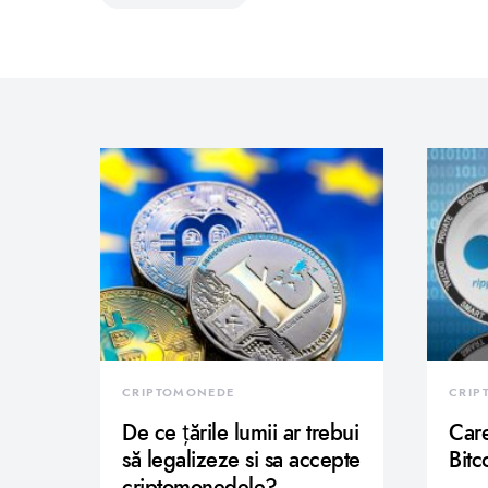
CRIPTOMONEDE
CRIP
De ce țările lumii ar trebui
Care
să legalizeze si sa accepte
Bitc
criptomonedele?