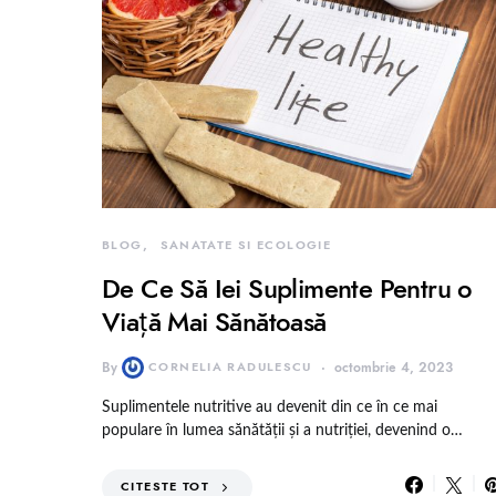
BLOG
SANATATE SI ECOLOGIE
De Ce Să Iei Suplimente Pentru o
Viață Mai Sănătoasă
By
CORNELIA RADULESCU
octombrie 4, 2023
Suplimentele nutritive au devenit din ce în ce mai
populare în lumea sănătății și a nutriției, devenind o…
CITESTE TOT