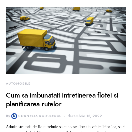
AUTOMOBILE
Cum sa imbunatati intretinerea flotei si
planificarea rutelor
By
CORNELIA RADULESCU
decembrie 15, 2022
Administratorii de flote trebuie sa cunoasca locatia vehiculelor lor, sa-si