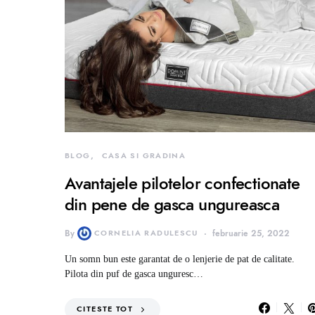
BLOG
CASA SI GRADINA
Avantajele pilotelor confectionate
din pene de gasca ungureasca
By
CORNELIA RADULESCU
februarie 25, 2022
Un somn bun este garantat de o lenjerie de pat de calitate.
Pilota din puf de gasca unguresc…
CITESTE TOT