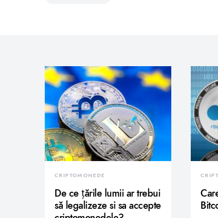
CRIPTOMONEDE
CRIP
De ce țările lumii ar trebui
Care
să legalizeze si sa accepte
Bitc
criptomonedele?