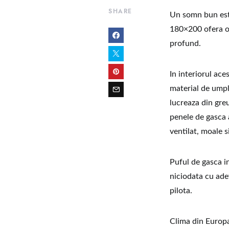
SHARE
Un somn bun este
180×200 ofera o 
profund.
In interiorul ace
material de umplu
lucreaza din greu
penele de gasca 
ventilat, moale s
Puful de gasca i
niciodata cu ade
pilota.
Clima din Europa