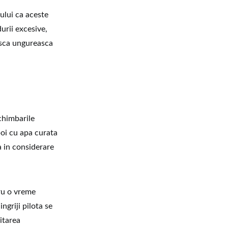
tului ca aceste
urii excesive,
gasca ungureasca
schimbarile
poi cu apa curata
a in considerare
tru o vreme
ngriji pilota se
itarea