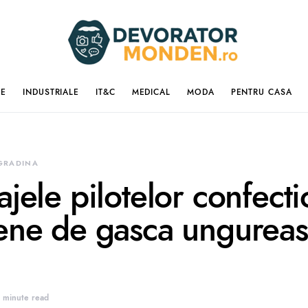
IE
INDUSTRIALE
IT&C
MEDICAL
MODA
PENTRU CASA
 GRADINA
ajele pilotelor confect
ene de gasca ungurea
 minute read