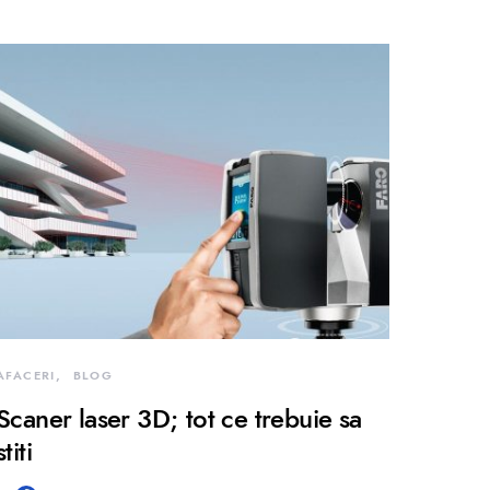
AFACERI
BLOG
Scaner laser 3D; tot ce trebuie sa
stiti