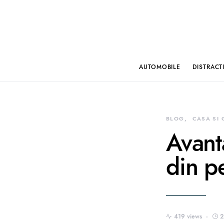
AUTOMOBILE
DISTRACT
BLOG
CASA SI
Avant
din p
419 views
2