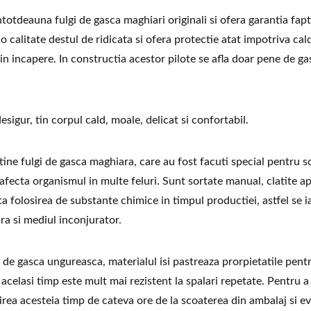
ntotdeauna fulgi de gasca maghiari originali si ofera garantia fap
 calitate destul de ridicata si ofera protectie atat impotriva cald
 din incapere. In constructia acestor pilote se afla doar pene de 
desigur, tin corpul cald, moale, delicat si confortabil.
tine fulgi de gasca maghiara, care au fost facuti special pentru 
 afecta organismul in multe feluri. Sunt sortate manual, clatite a
ita folosirea de substante chimice in timpul productiei, astfel se i
ra si mediul inconjurator.
 de gasca ungureasca, materialul isi pastreaza prorpietatile pen
 acelasi timp este mult mai rezistent la spalari repetate. Pentru a i
rea acesteia timp de cateva ore de la scoaterea din ambalaj si ev