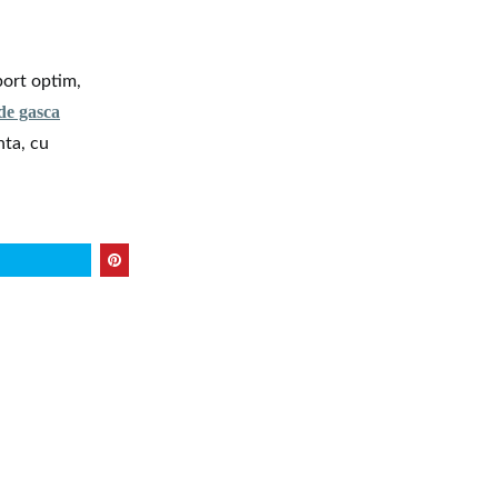
port optim,
 de gasca
nta, cu