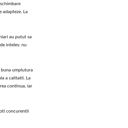
n schimbare
se adapteze. La
hiari au putut sa
de inteles: nu
ai buna umplutura
 a calitatii. La
rea continua, iar
oti concurentii