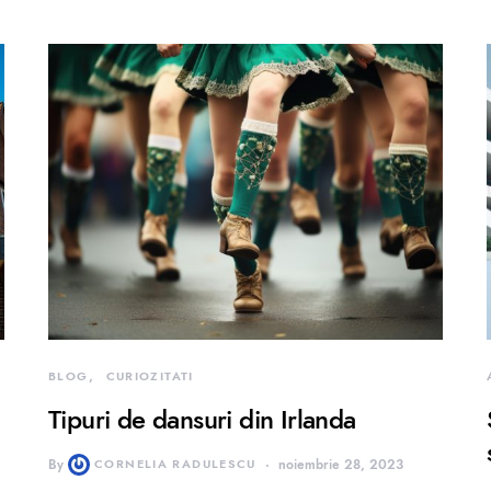
BLOG
CURIOZITATI
Tipuri de dansuri din Irlanda
By
CORNELIA RADULESCU
noiembrie 28, 2023