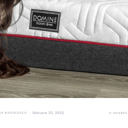
IA RADULESCU
februarie 25, 2022
0
SHARES