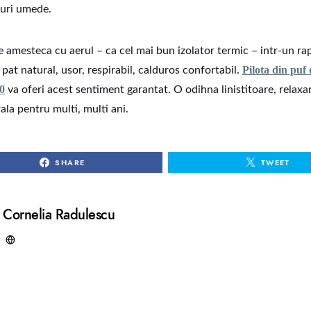
curi umede.
e amesteca cu aerul – ca cel mai bun izolator termic – intr-un ra
Pilota din puf
 pat natural, usor, respirabil, calduros confortabil.
0
va oferi acest sentiment garantat. O odihna linistitoare, relaxa
ala pentru multi, multi ani.
SHARE
TWEET
Cornelia Radulescu