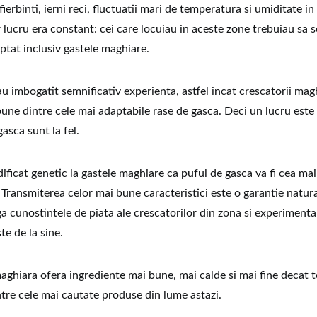
fierbinti, ierni reci, fluctuatii mari de temperatura si umiditate i
 lucru era constant: cei care locuiau in aceste zone trebuiau sa 
ptat inclusiv gastele maghiare.
u imbogatit semnificativ experienta, astfel incat crescatorii mag
bune dintre cele mai adaptabile rase de gasca. Deci un lucru este 
asca sunt la fel.
ificat genetic la gastele maghiare ca puful de gasca va fi cea m
Transmiterea celor mai bune caracteristici este o garantie naturala
a cunostintele de piata ale crescatorilor din zona si experimenta
te de la sine.
maghiara ofera ingrediente mai bune, mai calde si mai fine decat t
ntre cele mai cautate produse din lume astazi.