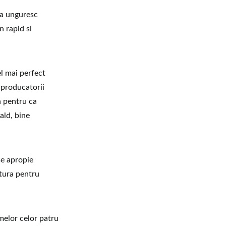
ca unguresc
n rapid si
el mai perfect
i producatorii
a pentru ca
ald, bine
se apropie
utura pentru
melor celor patru