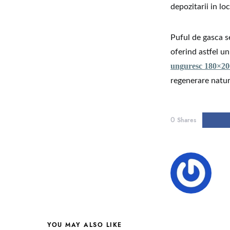
depozitarii in lo
Puful de gasca s
oferind astfel un
unguresc 180×20
regenerare natur
0
Shares
YOU MAY ALSO LIKE