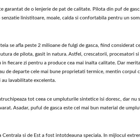
 garantat de o lenjerie de pat de calitate. Pilota din puf de gas
senzatie linistitoare, moale, calda si confortabila pentru un som
steia se afla peste 2 milioane de fulgi de gasca, fiind considerat c
tura de pilota, gasit in natura. Astfel, crescatorii, procesatori s
 in fiecare zi pentru a produce cea mai inalta calitate. Dar merit
au de departe cele mai bune proprietati termice, mentin corpul c
i au lavabilitate excelenta.
ntruchipeaza tot ceea ce umpluturile sintetice isi doresc, dar nu 
varat. Asadar, puful de gasca este cel mai bun material de umpl
 Centrala si de Est a fost intotdeauna speciala. In mijlocul extre