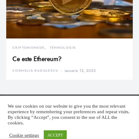
CRIPTOMONEDE
TEHNOLOGIE
Ce este Ethereum?
CORNELIA RADULESCU
ianuarie 13, 2022
We use cookies on our website to give you the most relevant
experience by remembering your preferences and repeat visits.
By clicking “Accept”, you consent to the use of ALL the
DEVORATOR MONDEN
cookies.
Cookie settings
ACCEPT