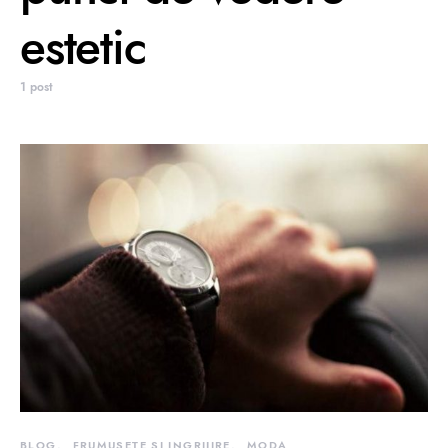
estetic
1 post
BLOG
FRUMUSETE SI INGRIJIRE
MODA