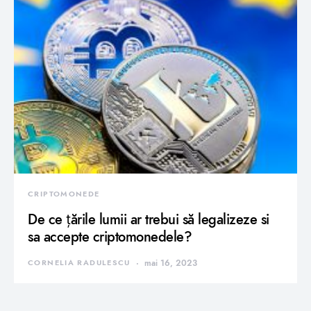
CRIPTOMONEDE
De ce țările lumii ar trebui să legalizeze si
sa accepte criptomonedele?
CORNELIA RADULESCU
mai 16, 2023