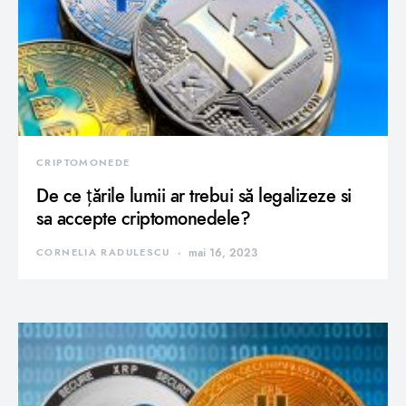
CRIPTOMONEDE
De ce țările lumii ar trebui să legalizeze si
sa accepte criptomonedele?
CORNELIA RADULESCU
mai 16, 2023