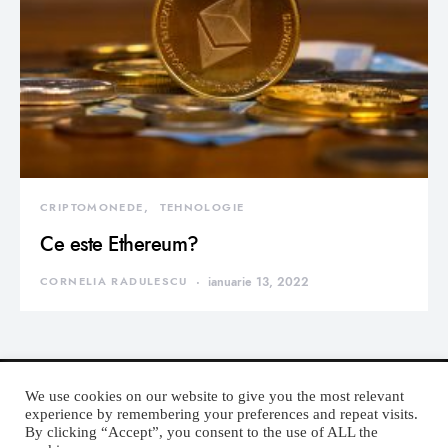
CRIPTOMONEDE
TEHNOLOGIE
Ce este Ethereum?
CORNELIA RADULESCU
ianuarie 13, 2022
We use cookies on our website to give you the most relevant
experience by remembering your preferences and repeat visits.
By clicking “Accept”, you consent to the use of ALL the
DEVORATOR MONDEN