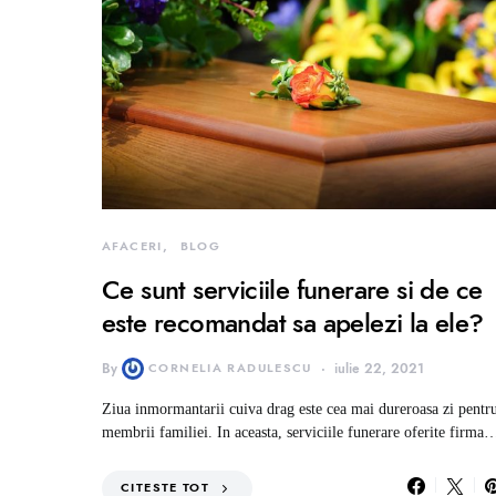
AFACERI
BLOG
Ce sunt serviciile funerare si de ce
este recomandat sa apelezi la ele?
By
CORNELIA RADULESCU
iulie 22, 2021
Ziua inmormantarii cuiva drag este cea mai dureroasa zi pentr
membrii familiei. In aceasta, serviciile funerare oferite firma
CITESTE TOT