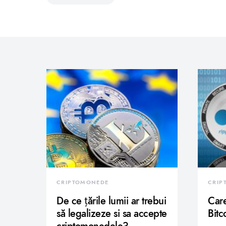
CRIPTOMONEDE
CRIP
De ce țările lumii ar trebui
Care
să legalizeze si sa accepte
Bitc
criptomonedele?