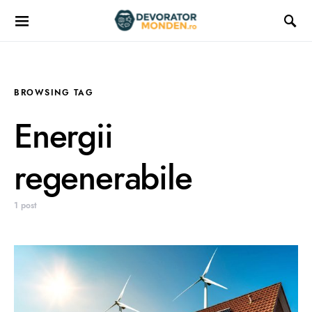
BROWSING TAG
Energii
regenerabile
1 post