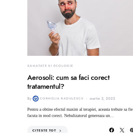
SANATATE SI ECOLOGIE
Aerosoli: cum sa faci corect
tratamentul?
By
CORNELIA RADULESCU
martie 3, 2022
Pentru a obtine efectul maxim al terapiei, aceasta trebuie sa fie
facuta in mod corect. Nebulizatorul genereaza un…
CITESTE TOT