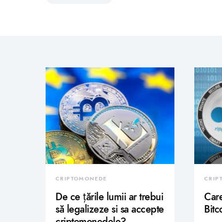
CRIPTOMONEDE
CRIP
De ce țările lumii ar trebui
Care
să legalizeze si sa accepte
Bitc
criptomonedele?