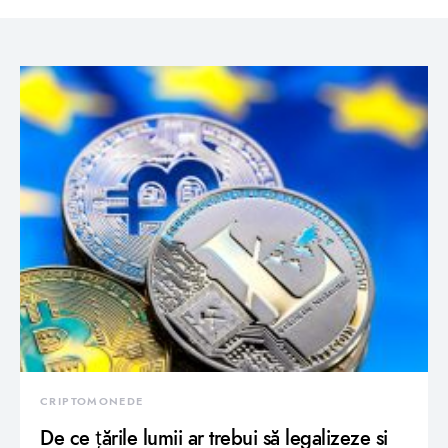
CRIPTOMONEDE
De ce țările lumii ar trebui să legalizeze si