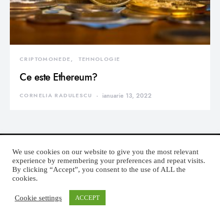
CRIPTOMONEDE
TEHNOLOGIE
Ce este Ethereum?
CORNELIA RADULESCU
ianuarie 13, 2022
We use cookies on our website to give you the most relevant
experience by remembering your preferences and repeat visits.
By clicking “Accept”, you consent to the use of ALL the
DEVORATOR MONDEN
cookies.
Cookie settings
ACCEPT