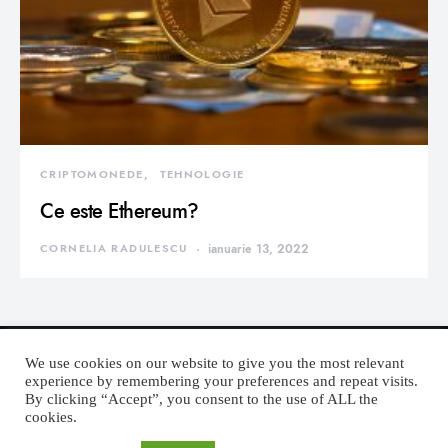
CRIPTOMONEDE
TEHNOLOGIE
Ce este Ethereum?
CORNELIA RADULESCU
ianuarie 13, 2022
We use cookies on our website to give you the most relevant
experience by remembering your preferences and repeat visits.
By clicking “Accept”, you consent to the use of ALL the
DEVORATOR MONDEN
cookies.