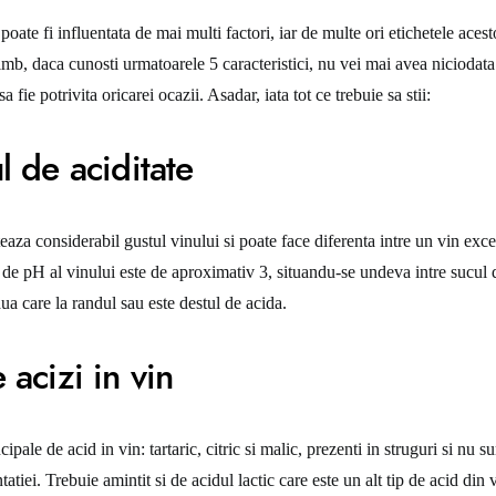
oate fi influentata de mai multi factori, iar de multe ori etichetele acest
himb, daca cunosti urmatoarele 5 caracteristici, nu vei mai avea niciodat
sa fie potrivita oricarei ocazii. Asadar, iata tot ce trebuie sa stii:
l de aciditate
eaza considerabil gustul vinului si poate face diferenta intre un vin exce
de pH al vinului este de aproximativ 3, situandu-se undeva intre sucul 
aua care la randul sau este destul de acida.
 acizi in vin
cipale de acid in vin: tartaric, citric si malic, prezenti in struguri si nu 
atiei. Trebuie amintit si de acidul lactic care este un alt tip de acid din v