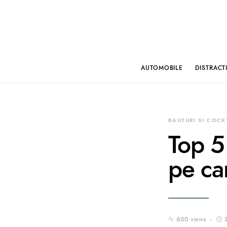
AUTOMOBILE
DISTRACT
BAUTURI SI COCK
Top 5 
pe car
600 views
3