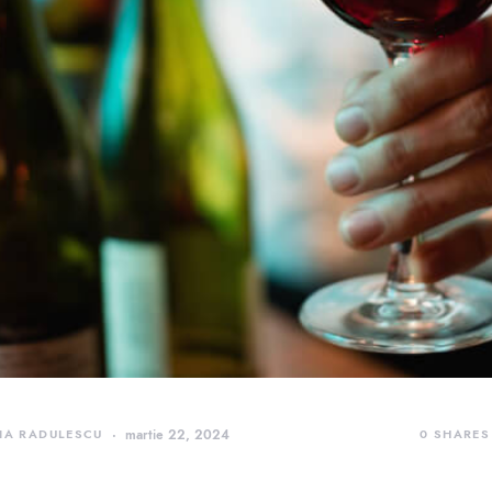
IA RADULESCU
martie 22, 2024
0
SHARES