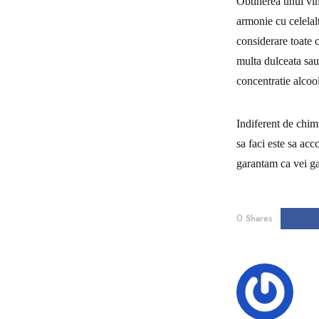
Obtinerea unui vin
armonie cu celelalt
considerare toate c
multa dulceata sau 
concentratie alcoo
Indiferent de chimi
sa faci este sa acc
garantam ca vei gas
0
Shares