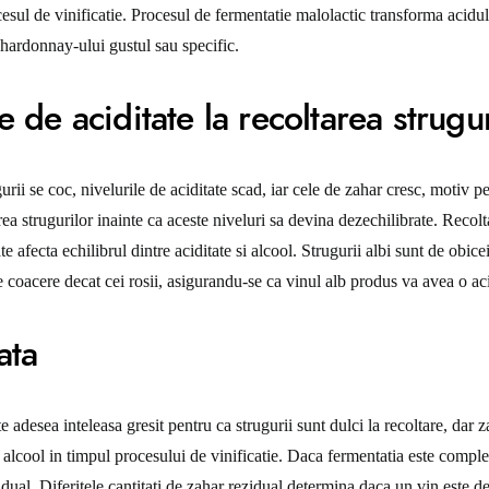
cesul de vinificatie. Procesul de fermentatie malolactic transforma acidul
Chardonnay-ului gustul sau specific.
e de aciditate la recoltarea strugur
rii se coc, nivelurile de aciditate scad, iar cele de zahar cresc, motiv pe
ea strugurilor inainte ca aceste niveluri sa devina dezechilibrate. Recol
te afecta echilibrul dintre aciditate si alcool. Strugurii albi sunt de obice
 coacere decat cei rosii, asigurandu-se ca vinul alb produs va avea o aci
ata
e adesea inteleasa gresit pentru ca strugurii sunt dulci la recoltare, dar z
n alcool in timpul procesului de vinificatie. Daca fermentatia este comple
zidual. Diferitele cantitati de zahar rezidual determina daca un vin este 