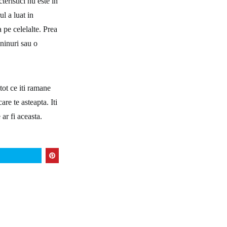
eristici nu este in
ul a luat in
 pe celelalte. Prea
aninuri sau o
 tot ce iti ramane
re te asteapta. Iti
 ar fi aceasta.