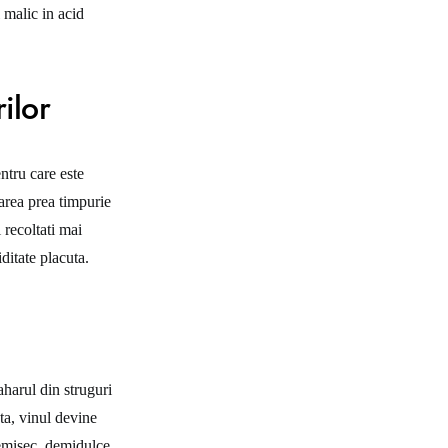
 malic in acid
ilor
ntru care este
tarea prea timpurie
i recoltati mai
ditate placuta.
aharul din struguri
ta, vinul devine
demisec, demidulce