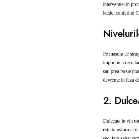
interventiei in pro
lactic, conferind 
Niveluril
Pe masura ce strugu
importanta recoltar
sau prea tarzie poa
devreme in faza de
2. Dulce
Dulceata in vin est
este transformat i
sec, fara zahar re