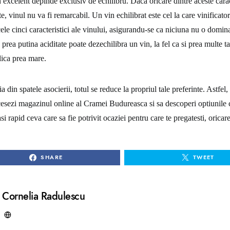
 excelent depinde exclusiv de echilibru. Daca oricare dintre aceste caract
e, vinul nu va fi remarcabil. Un vin echilibrat este cel la care vinificator
ele cinci caracteristici ale vinului, asigurandu-se ca niciuna nu o domina
prea putina aciditate poate dezechilibra un vin, la fel ca si prea multe t
lica prea mare.
a din spatele asocierii, totul se reduce la propriul tale preferinte. Astfel,
cesezi magazinul online al Cramei Budureasca si sa descoperi optiunile ca
i rapid ceva care sa fie potrivit ocaziei pentru care te pregatesti, oricare
SHARE
TWEET
Cornelia Radulescu