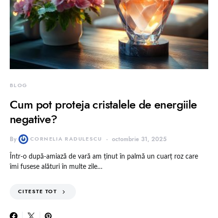
BLOG
Cum pot proteja cristalele de energiile
negative?
By
CORNELIA RADULESCU
octombrie 31, 2025
Într-o după-amiază de vară am ținut în palmă un cuarț roz care
îmi fusese alături în multe zile…
CITESTE TOT