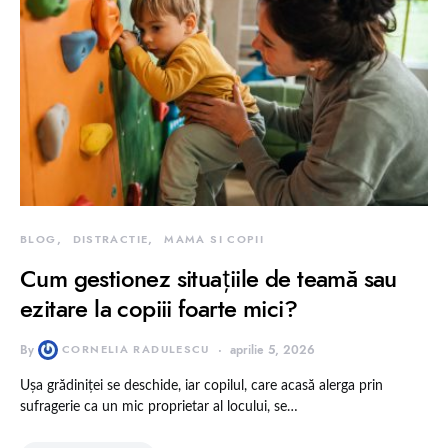
BLOG
DISTRACTIE
MAMA SI COPII
Cum gestionez situațiile de teamă sau
ezitare la copiii foarte mici?
By
CORNELIA RADULESCU
aprilie 5, 2026
Ușa grădiniței se deschide, iar copilul, care acasă alerga prin
sufragerie ca un mic proprietar al locului, se…