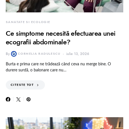
SANATATE SI ECOLOGIE
Ce simptome necesită efectuarea unei
ecografii abdominale?
By
CORNELIA RADULESCU
iulie 13, 2026
Burta e prima care ne trădează când ceva nu merge bine. O
durere surdă, o balonare care nu…
CITESTE TOT