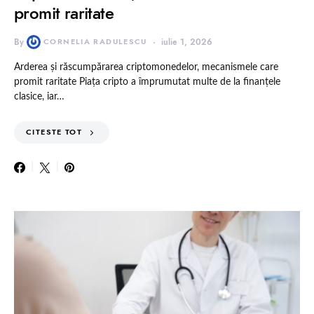
promit raritate
By
CORNELIA RADULESCU
iulie 1, 2026
Arderea și răscumpărarea criptomonedelor, mecanismele care
promit raritate Piața cripto a împrumutat multe de la finanțele
clasice, iar…
CITESTE TOT