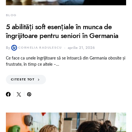
BLOG
5 abilități soft esențiale în munca de
îngrijitoare pentru seniori în Germania
By
CORNELIA RADULESCU
aprilie 21, 2026
Ce face ca unele îngrijitoare să se întoarcă din Germania obosite și
frustrate, în timp ce altele –…
CITESTE TOT