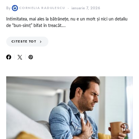
By
CORNELIA RADULESCU
ianuarie 7, 2026
Intimitatea, mai ales la bătrânețe, nu e un moft și nici un detaliu
de “bun-simț” bifat în treacăt.…
CITESTE TOT