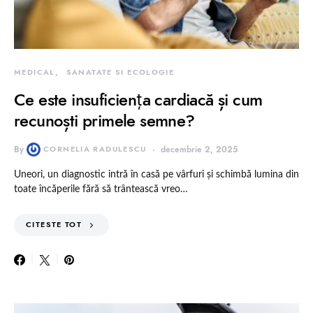
MEDICAL
SANATATE SI ECOLOGIE
Ce este insuficiența cardiacă și cum
recunoști primele semne?
By
CORNELIA RADULESCU
decembrie 2, 2025
Uneori, un diagnostic intră în casă pe vârfuri și schimbă lumina din
toate încăperile fără să trântească vreo…
CITESTE TOT