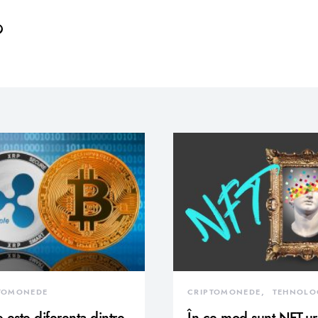
TOMONEDE
CRIPTOMONEDE
TEHNOLO
 este diferenta dintre
În ce mod sunt NFT-ur