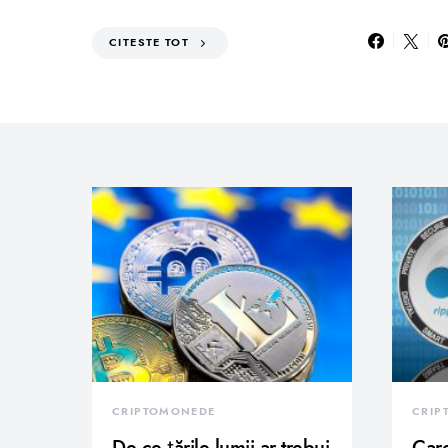
CITESTE TOT
CRIPTOMONEDE
CRIP
De ce țările lumii ar trebui
Care