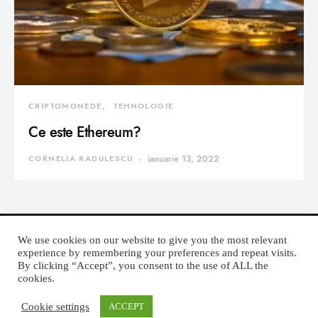
CRIPTOMONEDE
TEHNOLOGIE
Ce este Ethereum?
CORNELIA RADULESCU
ianuarie 13, 2022
We use cookies on our website to give you the most relevant
experience by remembering your preferences and repeat visits.
By clicking “Accept”, you consent to the use of ALL the
DEVORATOR MONDEN
cookies.
Cookie settings
ACCEPT