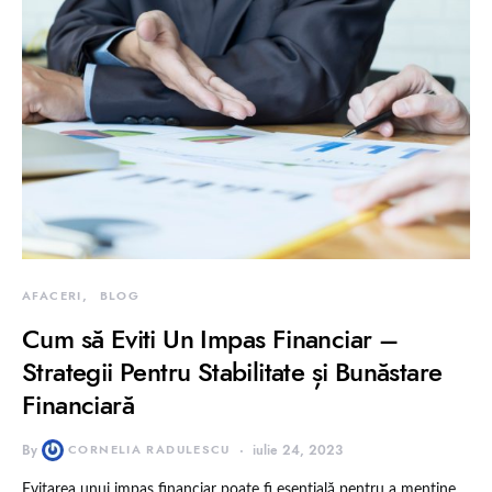
AFACERI
BLOG
Cum să Eviti Un Impas Financiar –
Strategii Pentru Stabilitate și Bunăstare
Financiară
By
CORNELIA RADULESCU
iulie 24, 2023
Evitarea unui impas financiar poate fi esențială pentru a menține