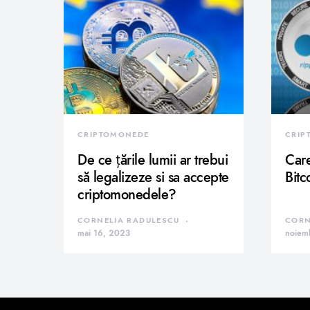
CRIPTOMONEDE
CRIP
De ce țările lumii ar trebui
Care
să legalizeze si sa accepte
Bitc
criptomonedele?
CORNELIA RADULESCU
CORN
mai 16, 2023
noiem