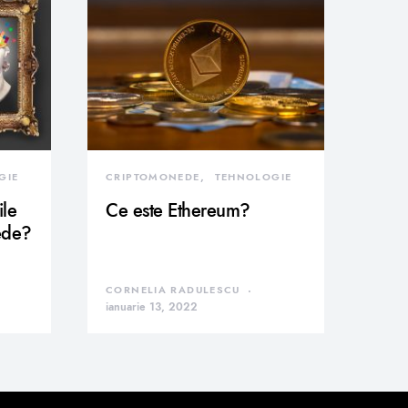
GIE
CRIPTOMONEDE
TEHNOLOGIE
ile
Ce este Ethereum?
ede?
CORNELIA RADULESCU
ianuarie 13, 2022