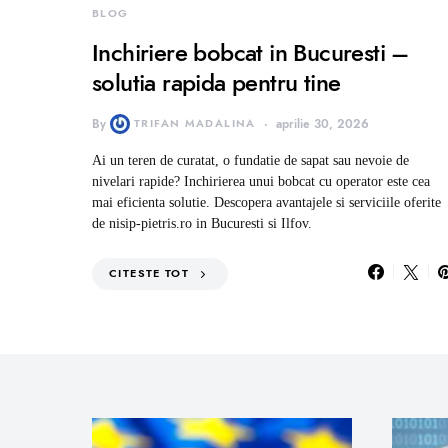
BLOG
Inchiriere bobcat in Bucuresti –
solutia rapida pentru tine
By
TRIFAN MADALINA
aprilie 30, 2026
Ai un teren de curatat, o fundatie de sapat sau nevoie de
nivelari rapide? Inchirierea unui bobcat cu operator este cea
mai eficienta solutie. Descopera avantajele si serviciile oferite
de nisip-pietris.ro in Bucuresti si Ilfov.
CITESTE TOT