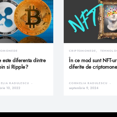
TOMONEDE
CRIPTOMONEDE
TEHNOLO
 este diferenta dintre
În ce mod sunt NFT-ur
oin si Ripple?
diferite de criptomon
ELIA RADULESCU
CORNELIA RADULESCU
brie 10, 2022
septembrie 9, 2024