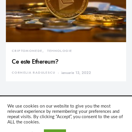
CRIPTOMONEDE
TEHNOLOGIE
Ce este Ethereum?
CORNELIA RADULESCU
ianuarie 13, 2022
We use cookies on our website to give you the most
relevant experience by remembering your preferences and
repeat visits. By clicking “Accept”, you consent to the use of
DEVORATOR MONDEN
ALL the cookies.