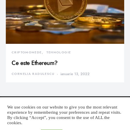
CRIPTOMONEDE
TEHNOLOGIE
Ce este Ethereum?
CORNELIA RADULESCU
ianuarie 13, 2022
We use cookies on our website to give you the most relevant
experience by remembering your preferences and repeat visits.
By clicking “Accept”, you consent to the use of ALL the
DEVORATOR MONDEN
cookies.