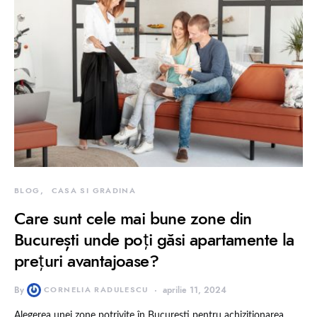
BLOG
CASA SI GRADINA
Care sunt cele mai bune zone din
București unde poți găsi apartamente la
prețuri avantajoase?
By
CORNELIA RADULESCU
aprilie 11, 2024
Alegerea unei zone potrivite în București pentru achiziționarea