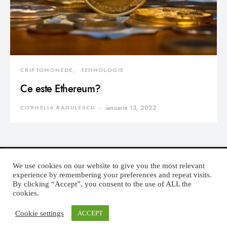
CRIPTOMONEDE
TEHNOLOGIE
Ce este Ethereum?
CORNELIA RADULESCU
ianuarie 13, 2022
We use cookies on our website to give you the most relevant
experience by remembering your preferences and repeat visits.
By clicking “Accept”, you consent to the use of ALL the
DEVORATOR MONDEN
cookies.
Cookie settings
ACCEPT