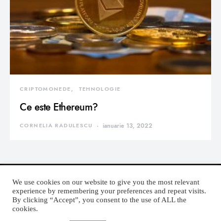
CRIPTOMONEDE
TEHNOLOGIE
Ce este Ethereum?
CORNELIA RADULESCU
ianuarie 13, 2022
We use cookies on our website to give you the most relevant
experience by remembering your preferences and repeat visits.
By clicking “Accept”, you consent to the use of ALL the
DEVORATOR MONDEN
cookies.