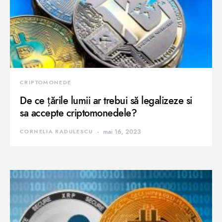
CRIPTOMONEDE
De ce țările lumii ar trebui să legalizeze si
sa accepte criptomonedele?
CORNELIA RADULESCU
mai 16, 2023