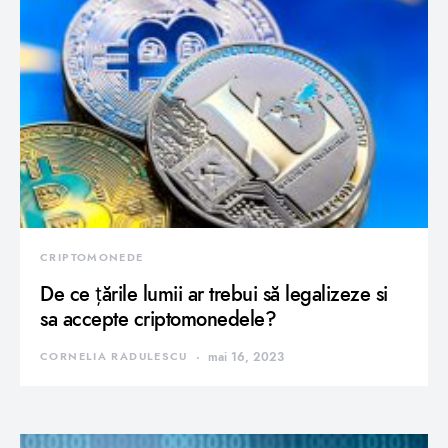
CRIPTOMONEDE
De ce țările lumii ar trebui să legalizeze si
sa accepte criptomonedele?
CORNELIA RADULESCU
mai 16, 2023