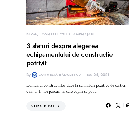
BLOG
CONSTRUCTII SI AMENAJARI
3 sfaturi despre alegerea
echipamentului de constructie
potrivit
By
CORNELIA RADULESCU
mai 24, 2021
Domeniul constructiilor duce la schimbari pozitive de cartier,
cum ar fi noi parcuri in care copiii se pot…
CITESTE TOT