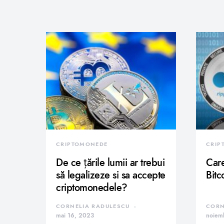
CRIPTOMONEDE
CRIP
De ce țările lumii ar trebui
Care
să legalizeze si sa accepte
Bitc
criptomonedele?
CORNELIA RADULESCU
CORN
mai 16, 2023
noiem