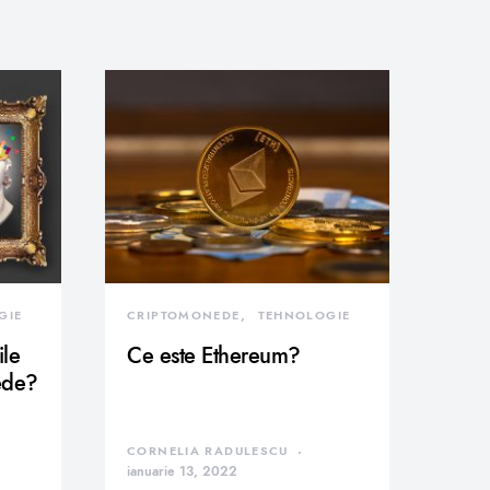
GIE
CRIPTOMONEDE
TEHNOLOGIE
ile
Ce este Ethereum?
ede?
CORNELIA RADULESCU
ianuarie 13, 2022