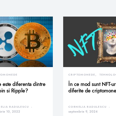
TOMONEDE
CRIPTOMONEDE
TEHNOLO
 este diferenta dintre
În ce mod sunt NFT-ur
oin si Ripple?
diferite de criptomon
ELIA RADULESCU
CORNELIA RADULESCU
brie 10, 2022
septembrie 9, 2024