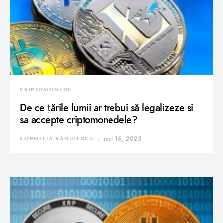
CRIPTOMONEDE
De ce țările lumii ar trebui să legalizeze si
sa accepte criptomonedele?
CORNELIA RADULESCU
mai 16, 2023