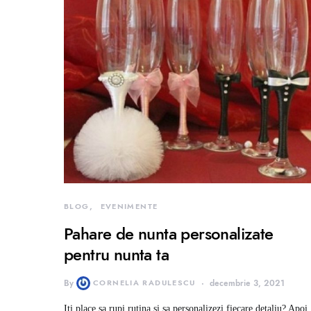
BLOG
EVENIMENTE
Pahare de nunta personalizate
pentru nunta ta
By
CORNELIA RADULESCU
decembrie 3, 2021
Iti place sa rupi rutina si sa personalizezi fiecare detaliu? Apoi,