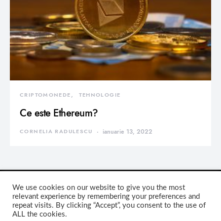
CRIPTOMONEDE
TEHNOLOGIE
Ce este Ethereum?
CORNELIA RADULESCU
ianuarie 13, 2022
We use cookies on our website to give you the most
relevant experience by remembering your preferences and
repeat visits. By clicking “Accept”, you consent to the use of
DEVORATOR MONDEN
ALL the cookies.