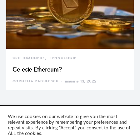
CRIPTOMONEDE
TEHNOLOGIE
Ce este Ethereum?
CORNELIA RADULESCU
ianuarie 13, 2022
We use cookies on our website to give you the most
relevant experience by remembering your preferences and
repeat visits. By clicking “Accept”, you consent to the use of
DEVORATOR MONDEN
ALL the cookies.