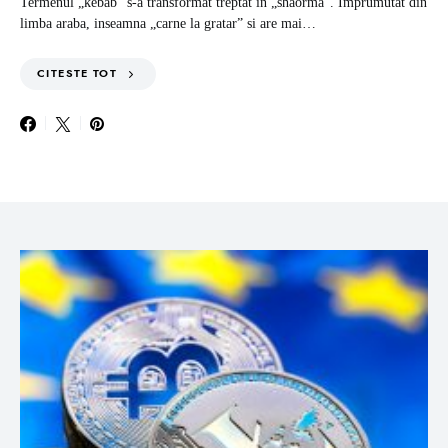
Termenul „kebab” s-a transformat treptat in „shaorma”. Imprumutat din
limba araba, inseamna „carne la gratar” si are mai…
CITESTE TOT