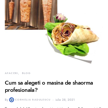
AFACERI
BLOG
Cum sa alegeti o masina de shaorma
profesionala?
By
CORNELIA RADULESCU
iulie 28, 2021