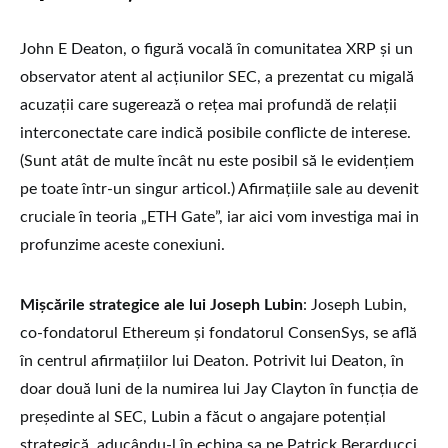
John E Deaton, o figură vocală în comunitatea XRP și un
observator atent al acțiunilor SEC, a prezentat cu migală
acuzații care sugerează o rețea mai profundă de relații
interconectate care indică posibile conflicte de interese.
(Sunt atât de multe încât nu este posibil să le evidențiem
pe toate într-un singur articol.) Afirmațiile sale au devenit
cruciale în teoria „ETH Gate”, iar aici vom investiga mai in
profunzime aceste conexiuni.
Mișcările strategice ale lui Joseph Lubin
: Joseph Lubin,
co-fondatorul Ethereum și fondatorul ConsenSys, se află
în centrul afirmațiilor lui Deaton. Potrivit lui Deaton, în
doar două luni de la numirea lui Jay Clayton în funcția de
președinte al SEC, Lubin a făcut o angajare potențial
strategică, aducându-l în echipa sa pe Patrick Berarducci