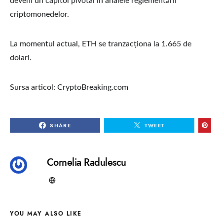
deveni un capitol pivotal în analele reglementării
criptomonedelor.
La momentul actual, ETH se tranzacționa la 1.665 de
dolari.
Sursa articol: CryptoBreaking.com
SHARE
TWEET
Cornelia Radulescu
YOU MAY ALSO LIKE