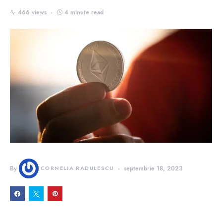
466 views
4 minute read
By
CORNELIA RADULESCU
septembrie 18, 2023