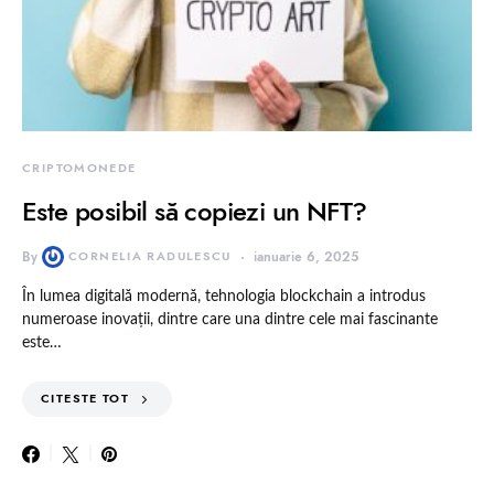
CRIPTOMONEDE
Este posibil să copiezi un NFT?
By
CORNELIA RADULESCU
ianuarie 6, 2025
În lumea digitală modernă, tehnologia blockchain a introdus
numeroase inovații, dintre care una dintre cele mai fascinante
este…
CITESTE TOT