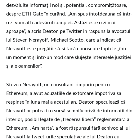
dezvăluite informații noi și, potențial, compromițătoare,
despre ETH Gate în curând. „Am spus întotdeauna că într-
o zi vom afla adevărul complet. Astăzi este o zi mai
aproape”, a scris Deaton pe Twitter în răspuns la avocatul
lui Steven Nerayoff, Michael Scotto, care a indicat că
Nerayoff este pregătit să-și facă cunoscute faptele „într-
un moment și într-un mod care slujește interesele justiției
și ale oamenilor”.
Steven Nerayoff, un consultant timpuriu pentru
Ethereum, a avut acuzațiile de extorcare împotriva sa
respinse în luna mai a acestui an. Deaton speculează că
Nerayoff ar putea fi o sursă semnificativă de informații din
interior, posibil legate de „trecerea liberă” reglementară a
Ethereum. „Am harta”, a fost răspunsul fără echivoc al lui
Nerayoff la tweet-urile speculative ale lui Deaton cu