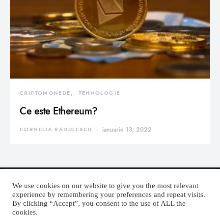
CRIPTOMONEDE
TEHNOLOGIE
Ce este Ethereum?
CORNELIA RADULESCU
ianuarie 13, 2022
We use cookies on our website to give you the most relevant
experience by remembering your preferences and repeat visits.
By clicking “Accept”, you consent to the use of ALL the
DEVORATOR MONDEN
cookies.