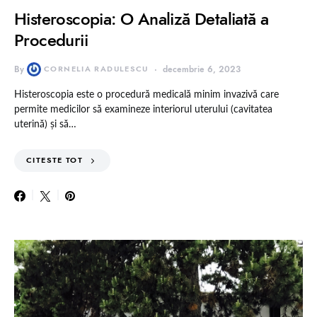
Histeroscopia: O Analiză Detaliată a
Procedurii
By
CORNELIA RADULESCU
decembrie 6, 2023
Histeroscopia este o procedură medicală minim invazivă care
permite medicilor să examineze interiorul uterului (cavitatea
uterină) și să…
CITESTE TOT