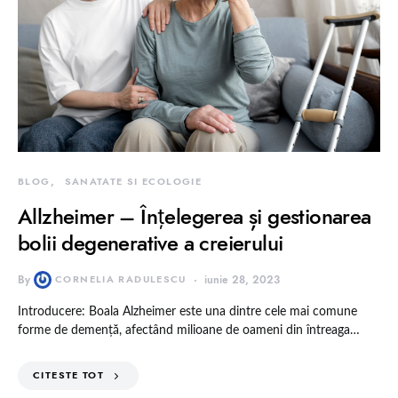
BLOG
SANATATE SI ECOLOGIE
Allzheimer – Înțelegerea și gestionarea
bolii degenerative a creierului
By
CORNELIA RADULESCU
iunie 28, 2023
Introducere: Boala Alzheimer este una dintre cele mai comune
forme de demență, afectând milioane de oameni din întreaga…
CITESTE TOT