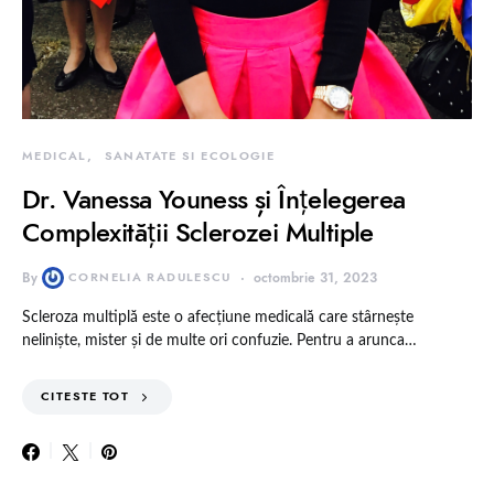
MEDICAL
SANATATE SI ECOLOGIE
Dr. Vanessa Youness și Înțelegerea
Complexității Sclerozei Multiple
By
CORNELIA RADULESCU
octombrie 31, 2023
Scleroza multiplă este o afecțiune medicală care stârnește
neliniște, mister și de multe ori confuzie. Pentru a arunca…
CITESTE TOT