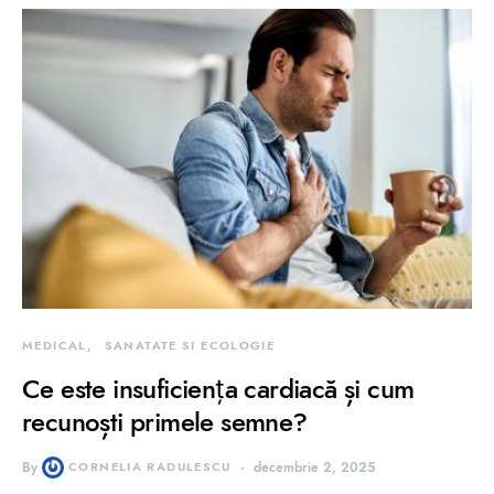
MEDICAL
SANATATE SI ECOLOGIE
Ce este insuficiența cardiacă și cum
recunoști primele semne?
By
CORNELIA RADULESCU
decembrie 2, 2025