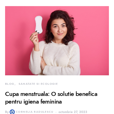
BLOG
SANATATE SI ECOLOGIE
Cupa menstruala: O solutie benefica
pentru igiena feminina
By
CORNELIA RADULESCU
octombrie 27, 2023