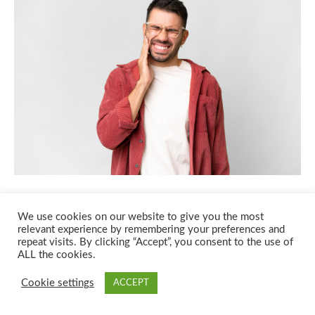
BLOG
SANATATE SI ECOLOGIE
4 semne ale cariilor dentare și cum să le
evitaţi
By
MUNTEANU CRISTINA
februarie 20, 2023
Iată patru semne care arată faptul că aveți carii, precum şi câteva