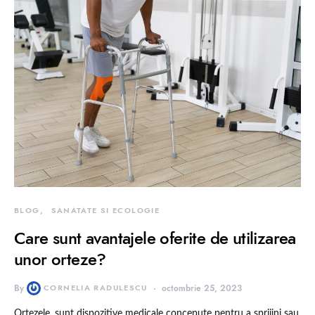
BLOG
SANATATE SI ECOLOGIE
Care sunt avantajele oferite de utilizarea
unor orteze?
By
CORNELIA RADULESCU
octombrie 25, 2023
Ortezele, sunt dispozitive medicale concepute pentru a sprijini sau