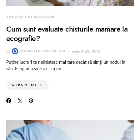
SANATATE SI ECOLOGIE
Cum sunt evaluate chisturile mamare la
ecografie?
By
CORNELIA RADULESCU
august 29, 2025
Puține lucruri te neliniștesc mai tare decât să simți un nodul în
sân. Ecografia vine aici ca un…
CITESTE TOT