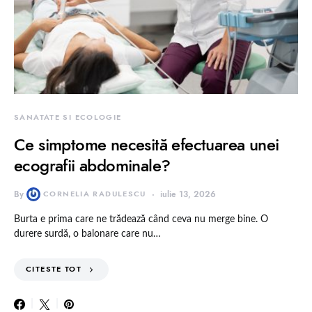
SANATATE SI ECOLOGIE
Ce simptome necesită efectuarea unei
ecografii abdominale?
By
CORNELIA RADULESCU
iulie 13, 2026
Burta e prima care ne trădează când ceva nu merge bine. O
durere surdă, o balonare care nu…
CITESTE TOT