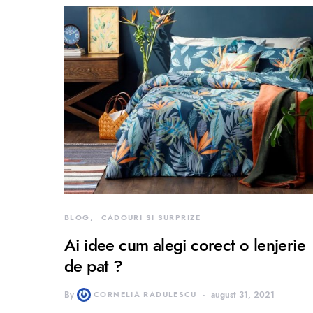
BLOG
CADOURI SI SURPRIZE
Ai idee cum alegi corect o lenjerie
de pat ?
By
CORNELIA RADULESCU
august 31, 2021