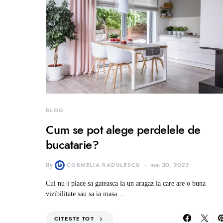
BLOG
Cum se pot alege perdelele de
bucatarie?
By
CORNELIA RADULESCU
mai 30, 2022
Cui nu-i place sa gateasca la un aragaz la care are o buna
vizibilitate sau sa ia masa…
CITESTE TOT