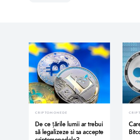
CRIPTOMONEDE
CRIP
De ce țările lumii ar trebui
Care
să legalizeze si sa accepte
Bitc
criptomonedele?