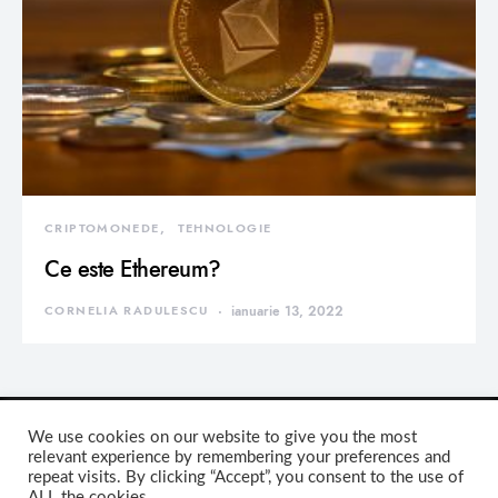
CRIPTOMONEDE
TEHNOLOGIE
Ce este Ethereum?
CORNELIA RADULESCU
ianuarie 13, 2022
We use cookies on our website to give you the most
relevant experience by remembering your preferences and
repeat visits. By clicking “Accept”, you consent to the use of
DEVORATOR MONDEN
ALL the cookies.