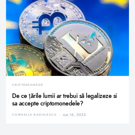
CRIPTOMONEDE
De ce țările lumii ar trebui să legalizeze si
sa accepte criptomonedele?
CORNELIA RADULESCU
mai 16, 2023