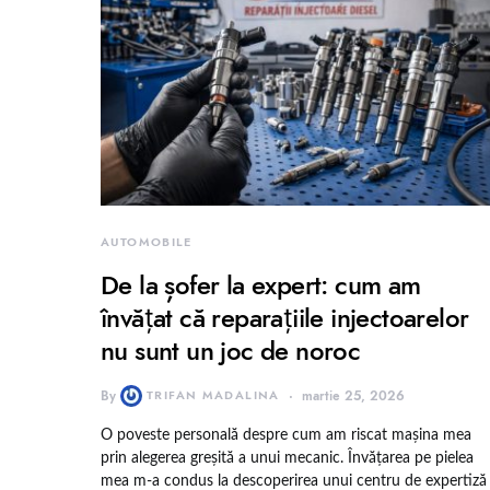
AUTOMOBILE
De la șofer la expert: cum am
învățat că reparațiile injectoarelor
nu sunt un joc de noroc
By
TRIFAN MADALINA
martie 25, 2026
O poveste personală despre cum am riscat mașina mea
prin alegerea greșită a unui mecanic. Învățarea pe pielea
mea m-a condus la descoperirea unui centru de expertiză