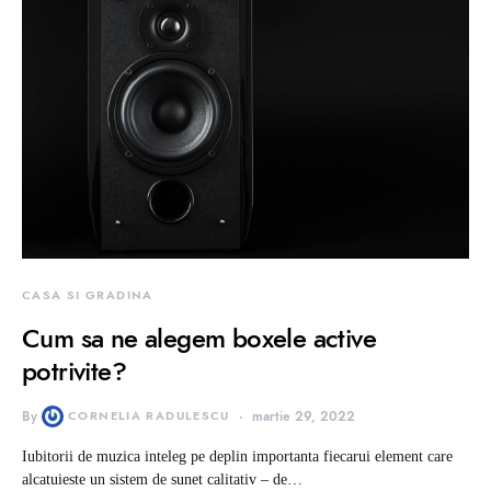
CASA SI GRADINA
Cum sa ne alegem boxele active
potrivite?
By
CORNELIA RADULESCU
martie 29, 2022
Iubitorii de muzica inteleg pe deplin importanta fiecarui element care
alcatuieste un sistem de sunet calitativ – de…