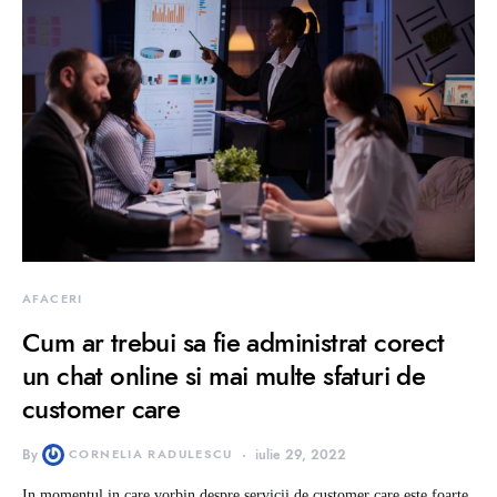
AFACERI
Cum ar trebui sa fie administrat corect
un chat online si mai multe sfaturi de
customer care
By
CORNELIA RADULESCU
iulie 29, 2022
In momentul in care vorbin despre servicii de customer care este foarte